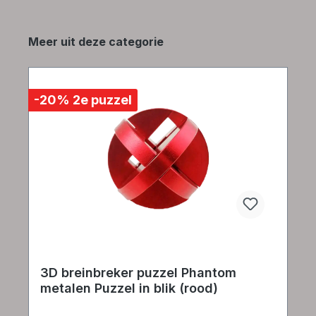
Productgalerij overslaan
Meer uit deze categorie
-20% 2e puzzel
3D breinbreker puzzel Phantom
metalen Puzzel in blik (rood)