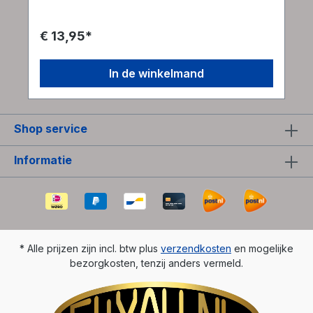
creëren die je verbijsterd achterlaat. Terwijl je
door de puzzel navigeert, zul je merken dat de
voor- en achterkant van het oppervlak
€ 13,95*
voortdurend van rol wisselen, waardoor je
gedesoriënteerd raakt en niet zeker weet welke
kant je op moet. De strip lijkt te draaien en te
In de winkelmand
draaien en tart bij elke bocht je verwachtingen.
Lukt het jou om een ​​uitweg te vinden uit deze
labyrintische puzzel? Deze hersenkraker,
ontworpen door de Nederlandse puzzelmeester
Shop service
Oskar Van Deventer, belichaamt het thema van de
strip, waardoor je ruimtelijke redeneer- en
probleemoplossende vaardigheden tot het
Informatie
uiterste worden gedreven. Kun jij de complexiteit
van dit Möbius-doolhof ontwarren en als
overwinnaar tevoorschijn komen?
* Alle prijzen zijn incl. btw plus
verzendkosten
en mogelijke
bezorgkosten, tenzij anders vermeld.