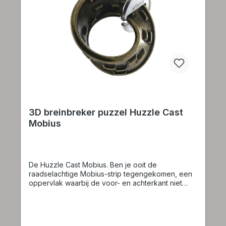
3D breinbreker puzzel Huzzle Cast
Mobius
De Huzzle Cast Mobius. Ben je ooit de
raadselachtige Mobius-strip tegengekomen, een
oppervlak waarbij de voor- en achterkant niet
meer van elkaar te onderscheiden zijn? Deze
geestverruimende puzzel tilt dat concept naar
een nieuw niveau en plaatst obstakels op het
oppervlak om een ​​doolhofachtige uitdaging te