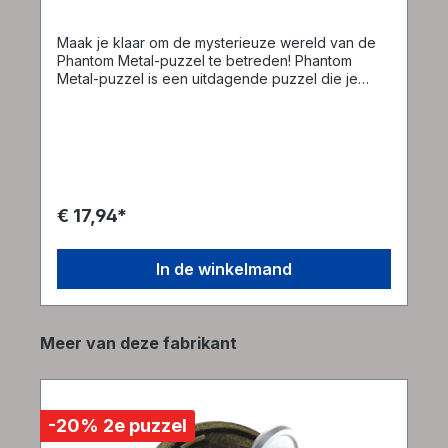
Maak je klaar om de mysterieuze wereld van de
Phantom Metal-puzzel te betreden! Phantom
Metal-puzzel is een uitdagende puzzel die je
vaardigheden zal testen en je hersenen tot het
uiterste zal drijven. Terwijl je de puzzel uit elkaar
haalt en weer in elkaar zet, ontdek je
aanwijzingen en verrassingen die je op het puntje
van je stoel houden. Deze puzzel is niet voor
bangeriken. Ben jij klaar voor de uitdaging?
€ 17,94*
In de winkelmand
Productgalerij overslaan
Meer van deze fabrikant
-20% 2e puzzel