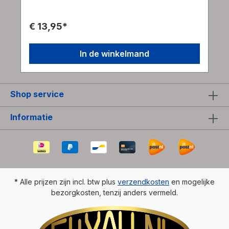
deze puzzel echt bijzonder maakt, is dat hij,
wanneer hij is opgelost, verandert in een stijlvol
accessoire dat kan worden gedragen of
€ 13,95*
tentoongesteld. Het ingetogen maar unieke
ontwerp draagt ​​bij aan de aantrekkingskracht
ervan, waardoor het een heerlijke uitdaging en
In de winkelmand
een prachtig aandenken is.
Shop service
Informatie
* Alle prijzen zijn incl. btw plus
verzendkosten
en mogelijke
bezorgkosten, tenzij anders vermeld.