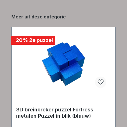
Productgalerij overslaan
Meer uit deze categorie
-20% 2e puzzel
3D breinbreker puzzel Fortress
metalen Puzzel in blik (blauw)