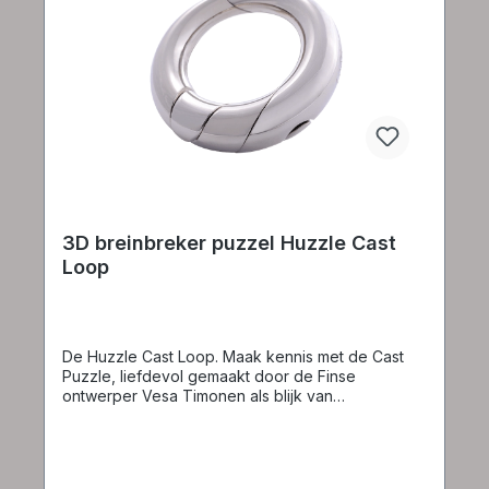
3D breinbreker puzzel Huzzle Cast
Loop
De Huzzle Cast Loop. Maak kennis met de Cast
Puzzle, liefdevol gemaakt door de Finse
ontwerper Vesa Timonen als blijk van
genegenheid voor zijn vriendin. Deze charmante
puzzel is geïnspireerd op Vesa's eigen Puzz-
Ring-ontwerp, dat hij heeft gemaakt om zijn
bedachtzaamheid en creativiteit te laten zien. Wat