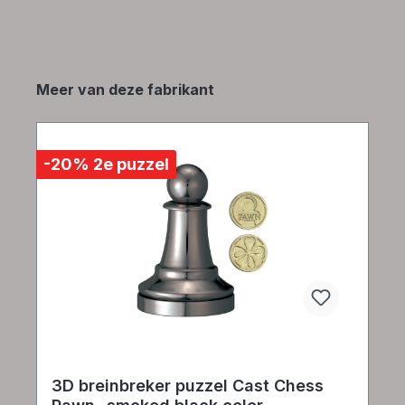
Productgalerij overslaan
Meer van deze fabrikant
-20% 2e puzzel
3D breinbreker puzzel Cast Chess