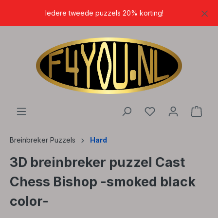
hoofdinhoud
Iedere tweede puzzels 20% korting!
Breinbreker Puzzels
Hard
3D breinbreker puzzel Cast
Chess Bishop -smoked black
color-