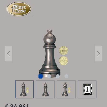
Afbeeldingengalerij overslaan
€ 34,94*