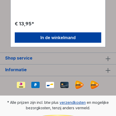
op je eigen humor en sluwheid kunt vertrouwen
om de code te kraken. Volg dus het signaal van je
favoriete spion en benader de puzzel alsof je
een kluis openbreekt. Nee, niet zomaar een kluis:
een uiterst geheime kluis met hoge inzet die
€ 13,95*
finesse, creativiteit en een vleugje verfijning
vereist. En natuurlijk zou een geschudde, niet-
geroerde martini geen pijn doen. Deze slimme
In de winkelmand
puzzel is ontworpen door meester-puzzelvakman
Vesa Timonen uit Finland en maakt deel uit van de
themaserie "Lock". Door het gebrek aan voor de
hand liggende aanwijzingen en de
Shop service
onconventionele aanpak is het de perfecte
uitdaging voor iedereen die zijn
probleemoplossende vaardigheden wil testen.
Informatie
Kun jij de code kraken en het verborgen geheim
ontdekken?
* Alle prijzen zijn incl. btw plus
verzendkosten
en mogelijke
bezorgkosten, tenzij anders vermeld.