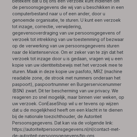
betekent dat u bij ons een verzoek kunt indienen om
de persoonsgegevens die wij van u beschikken in een
computerbestand naar u of een ander, door u
genoemde organisatie, te sturen. U kunt een verzoek
tot inzage, correctie, verwijdering,
gegevensoverdraging van uw persoonsgegevens of
verzoek tot intrekking van uw toestemming of bezwaar
op de verwerking van uw persoonsgegevens sturen
naar de klantenservice. Om er zeker van te zijn dat het
verzoek tot inzage door u is gedaan, vragen wij u een
kopie van uw identiteitsbewijs met het verzoek mee te
sturen. Maak in deze kopie uw pasfoto, MRZ (machine
readable zone, de strook met nummers onderaan het
paspoort), paspoortnummer en Burgerservicenummer
(BSN) zwart. Dit ter bescherming van uw privacy. We
reageren zo snel mogelijk, maar binnen vier weken, op
uw verzoek. ConEaseShop wil u er tevens op wijzen
dat u de mogelijkheid heeft om een klacht in te dienen
bij de nationale toezichthouder, de Autoriteit
Persoonsgegevens. Dat kan via de volgende link:
https://autoriteitpersoonsgegevens.nl/nl/contact-met-
de-autoriteit-persoonsgegevens/tip-ons