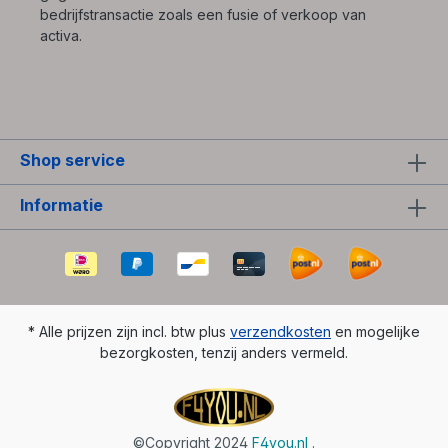
bedrijfstransactie zoals een fusie of verkoop van
activa.
Shop service
Informatie
* Alle prijzen zijn incl. btw plus
verzendkosten
en mogelijke
bezorgkosten, tenzij anders vermeld.
©Copyright 2024
F4you.nl
.